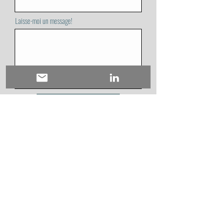
Laisse-moi un message!
Envoyer
Politique de confidentialité
Mentions légales
Politique de cookies
© 2023 par Annie Plante Votre adjointe virtuelle